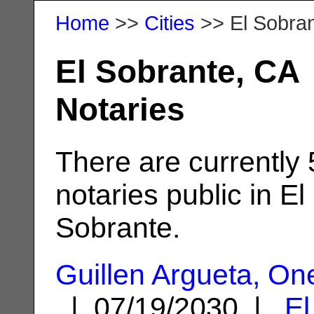
Home
>>
Cities
>> El Sobra
El Sobrante, CA
Notaries
There are currently
notaries public in El
Sobrante.
Guillen Argueta, On
| 07/19/2030 |
El