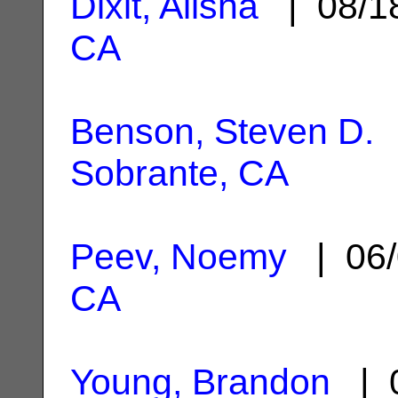
Dixit, Alisha
| 08/1
CA
Benson, Steven D.
|
Sobrante, CA
Peev, Noemy
| 06/
CA
Young, Brandon
| 0