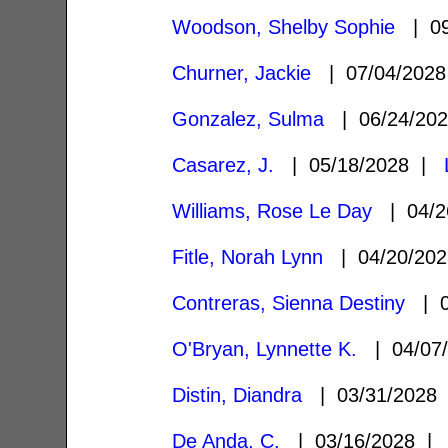
Woodson, Shelby Sophie
| 09
Churner, Jackie
| 07/04/202
Gonzalez, Sulma
| 06/24/20
Casarez, J.
| 05/18/2028 |
Williams, Rose Le Day
| 04/2
Fitle, Norah Lynn
| 04/20/20
Contreras, Sienna Destiny
| 0
O'Bryan, Lynnette K.
| 04/07
Distin, Diandra
| 03/31/2028
De Anda, C.
| 03/16/2028 